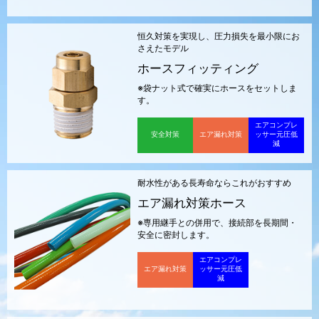
恒久対策を実現し、圧力損失を最小限にお
さえたモデル
ホースフィッティング
※袋ナット式で確実にホースをセットしま
す。
エアコンプレ
安全対策
エア漏れ対策
ッサー元圧低
減
耐水性がある長寿命ならこれがおすすめ
エア漏れ対策ホース
※専用継手との併用で、接続部を長期間・
安全に密封します。
エアコンプレ
エア漏れ対策
ッサー元圧低
減