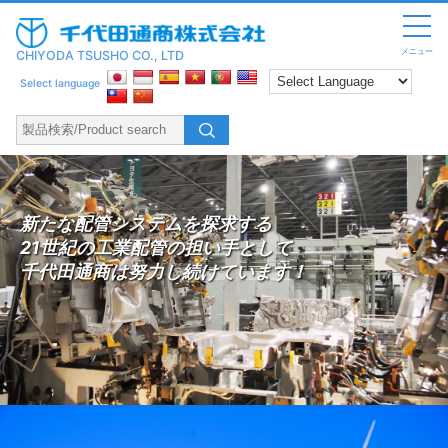
メニュー
CHIYODA TSUSHO CO., LTD
Select language
新たな配管システムを探求する
21世紀の工業配管の担い手として
千代田通商は努力し続けています！