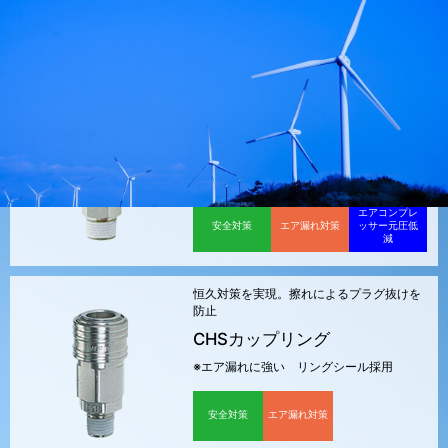
PICK UP ECO 商品
エア漏れを改善しロスカット。僅かなコストで恒久対策を実現！
簡単装着！
コンプレッサー設定圧を下げるフルフロー
設計
メガフローX
※エア漏れに強い リングシール採用
エアコンプレ
安全対策
エア漏れ対策
ッサー元圧低
減
恒久対策を実現。擦れによるプラグ抜けを
防止
CHSカップリング
※エア漏れに強い リングシール採用
安全対策
エア漏れ対策