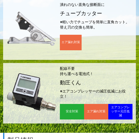
潰れのない直角な接断面に
チューブカッター
※軽い力でチューブを簡単に直角カット。
替え刃の交換も簡単。
エア漏れ対策
配線不要
持ち運べる電池式！
動圧くん
※エアコンプレッサーの減圧低減にお役
立！
エアコンプレ
安全対策
エア漏れ対策
ッサー元圧低
減