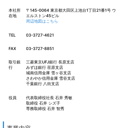
本社所
〒145-0064 東京都大田区上池台1丁目21番1号 ウ
在地
エルストン45ビル
周辺地図はこちら
TEL
03-3727-4621
FAX
03-3727-8851
取引銀
三菱東京UFJ銀行 長原支店
行
みずほ銀行 荏原支店
城南信用金庫 雪ヶ谷支店
さわやか信用金庫 雪谷支店
千葉銀行 八街支店
役員
代表取締役社長 石井 秀敏
取締役 石井 シズ子
専務取締役 石井 智秀