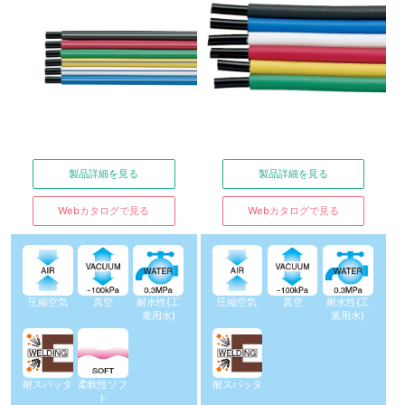
製品詳細を見る
製品詳細を見る
Webカタログで見る
Webカタログで見る
圧縮空気
真空
耐水性(工
圧縮空気
真空
耐水性(工
業用水)
業用水)
耐スパッタ
柔軟性ソフ
耐スパッタ
ト