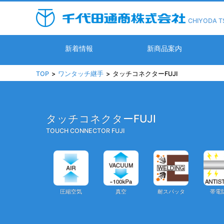
CHIYODA T
新着情報
新商品案内
TOP
ワンタッチ継手
タッチコネクターFUJI
タッチコネクターFUJI
TOUCH CONNECTOR FUJI
圧縮空気
真空
耐スパッタ
帯電