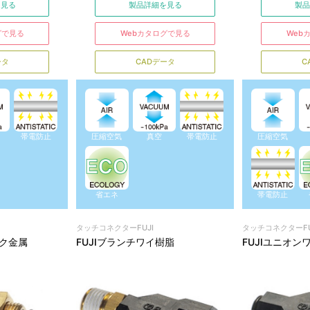
を見る
製品詳細を見る
製品
グで見る
Webカタログで見る
Web
ータ
CADデータ
C
帯電防止
圧縮空気
真空
帯電防止
圧縮空気
省エネ
帯電防止
タッチコネクターFUJI
タッチコネクターFU
ルク金属
FUJIブランチワイ樹脂
FUJIユニオン