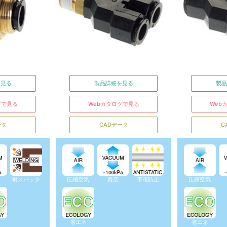
を見る
製品詳細を見る
製品
グで見る
Webカタログで見る
Web
ータ
CADデータ
C
耐スパッタ
圧縮空気
真空
帯電防止
圧縮空気
省エネ
省エネ