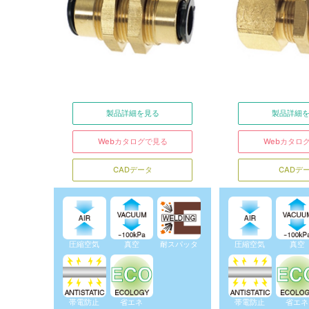
製品詳細を見る
製品詳細
Webカタログで見る
Webカタロ
CADデータ
CADデ
圧縮空気
真空
耐スパッタ
圧縮空気
真空
帯電防止
省エネ
帯電防止
省エネ