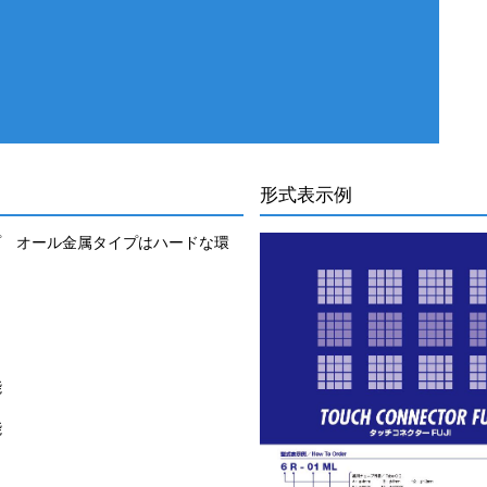
形式表示例
プ オール金属タイプはハードな環
能
能