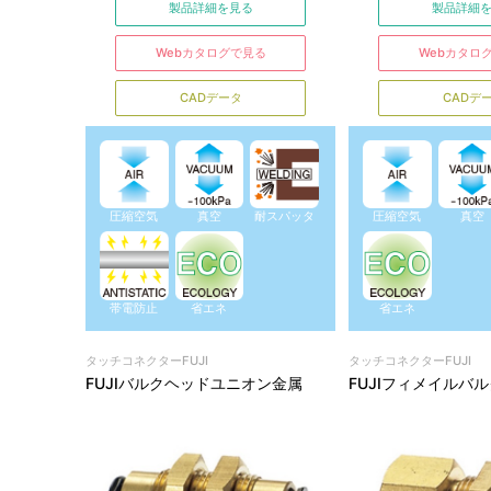
製品詳細を見る
製品詳細
Webカタログで見る
Webカタロ
CADデータ
CADデ
圧縮空気
真空
耐スパッタ
圧縮空気
真空
帯電防止
省エネ
省エネ
タッチコネクターFUJI
タッチコネクターFUJI
FUJIバルクヘッドユニオン金属
FUJIフィメイルバ