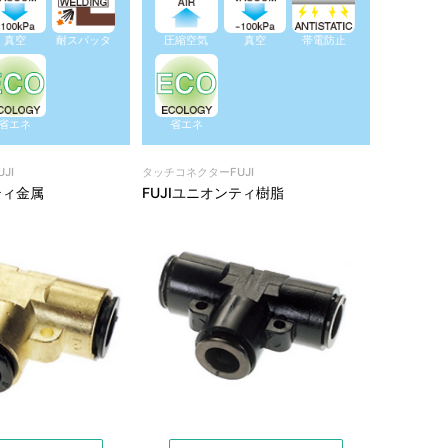
真空
耐スパッタ
圧縮空気
真空
帯電防止
省エネ
省エネ
JI
タッチコネクターFUJI
ティ金属
FUJIユニオンティ樹脂