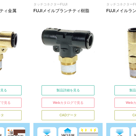
タッチコネクターFUJI
タッチコネクターFU
チティ金属
FUJIメイルブランチティ樹脂
FUJIメイルラ
を見る
製品詳細を見る
製品
グで見る
Webカタログで見る
Web
ータ
CADデータ
C