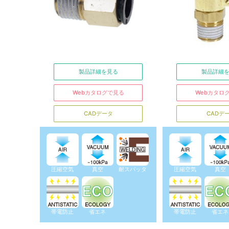
製品詳細を見る
製品詳細
Webカタログで見る
Webカタロ
CADデータ
CADデ
圧縮空気
真空
耐スパッタ
圧縮空気
真空
帯電防止
省エネ
帯電防止
省エネ