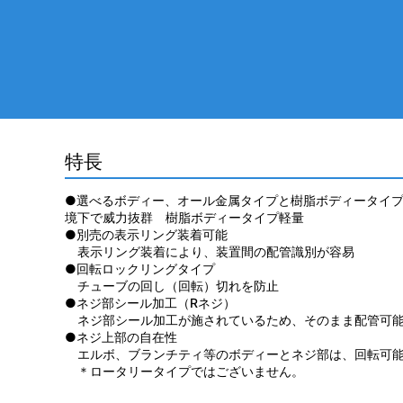
特長
●選べるボディー、オール金属タイプと樹脂ボディータイ
境下で威力抜群 樹脂ボディータイプ軽量
●別売の表示リング装着可能
表示リング装着により、装置間の配管識別が容易
●回転ロックリングタイプ
チューブの回し（回転）切れを防止
●ネジ部シール加工（Rネジ）
ネジ部シール加工が施されているため、そのまま配管可
●ネジ上部の自在性
エルボ、ブランチティ等のボディーとネジ部は、回転可
＊ロータリータイプではございません。