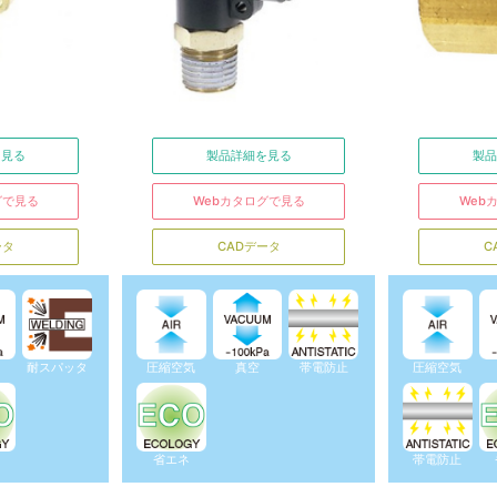
を見る
製品詳細を見る
製品
グで見る
Webカタログで見る
Web
ータ
CADデータ
C
耐スパッタ
圧縮空気
真空
帯電防止
圧縮空気
省エネ
帯電防止