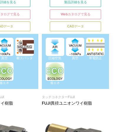
詳細を見る
製品詳細を見る
カタログで見る
Webカタログで見る
ADデータ
CADデータ
真空
耐スパッタ
圧縮空気
真空
帯電防止
省エネ
省エネ
JI
タッチコネクターFUJI
ワイ樹脂
FUJI異径ユニオンワイ樹脂