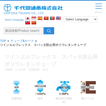
メニュー
CHIYODA TSUSHO CO., LTD
Select language
TOP
チューブ&ホース
ツインエルフレックス スパッタ防止用ポリウレタンチューブ
ツインエルフレックス スパッタ防止用
ポリウレタンチューブ
TWIN L-FLEX TUBING 2LE
圧縮空気
真空
耐水性(工業用
耐スパッタ
水)