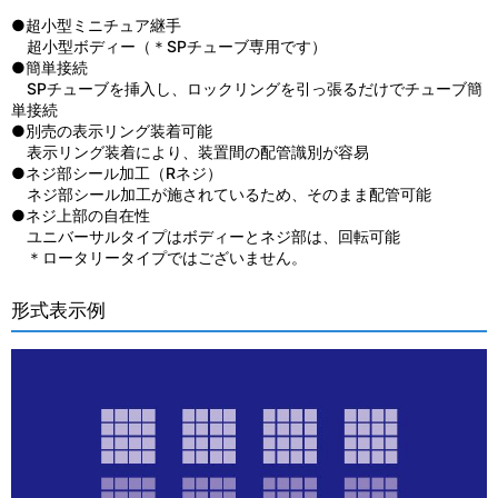
●超小型ミニチュア継手
超小型ボディー（＊SPチューブ専用です）
●簡単接続
SPチューブを挿入し、ロックリングを引っ張るだけでチューブ簡
単接続
●別売の表示リング装着可能
表示リング装着により、装置間の配管識別が容易
●ネジ部シール加工（Rネジ）
ネジ部シール加工が施されているため、そのまま配管可能
●ネジ上部の自在性
ユニバーサルタイプはボディーとネジ部は、回転可能
＊ロータリータイプではございません。
形式表示例