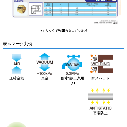
※クリックでWEBカタログを参照
表示マーク判例
圧縮空気
真空
耐水性(工業用
耐スパッタ
水)
帯電防止