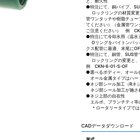
と、耐久性
●特注にて、銅パイプ、S
ロックリングの材質変更に
管ワンタッチや樹脂チュー
てください）（金属管ワン
ご注意ください） 例 CKN-
●特注にて冷却水用（温水
Oリングをバイトンパッキ
クス配管に最適、末尾にOFを
●特注にて、銅管、SUS管
ロックリングの変更と、
例 CKN-6-01-S-OF
●選べるボディー、オール
オール金属タイプはハー
●ネジ部シール加工（Rネ
ネジ部シール加工が施さ
●ネジ上部の自在性
エルボ、ブランチティ等
＊ロータリータイプでは
CADデータダウンロード
形式