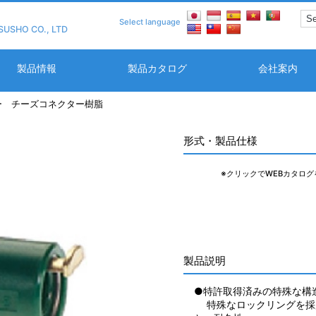
Select language
SUSHO CO., LTD
製品情報
製品カタログ
会社案内
ー チーズコネクター樹脂
形式・製品仕様
※クリックでWEBカタログ
製品説明
●特許取得済みの特殊な構
特殊なロックリングを採