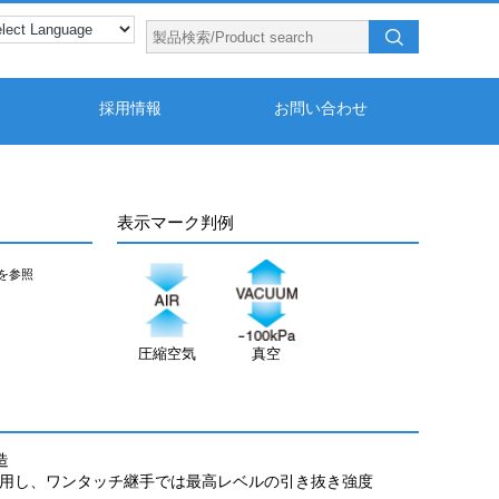
採用情報
お問い合わせ
表示マーク判例
を参照
圧縮空気
真空
造
用し、ワンタッチ継手では最高レベルの引き抜き強度