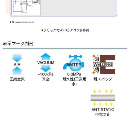
※クリックでWEBカタログを参照
表示マーク判例
圧縮空気
真空
耐水性(工業用
耐スパッタ
水)
帯電防止