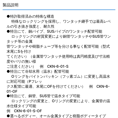
製品説明
●特許取得済みの特殊な構造
特殊なロックリングを採用し、ワンタッチ継手では最高レベ
ルの引き抜き強度と、耐久性
●特注にて、銅パイプ、SUSパイプのワンタッチ配管可能
ロックリングの材質変更により銅管ワンタッチやSUS管ワン
タッチ等の金属
管ワンタッチや樹脂チューブ等を分ける事なく配管可能（型式
末尾にSを付け
てください）（金属管ワンタッチ使用時は真円精度及び寸法精
度やバリの無い様
ご注意ください） 例 CKN-6-01-S
●特注にて冷却水用（温水）配管可能
Oリングをバイトンパッキン（フッ素ゴム）に変更し高温水
に対応可能（Pフレッ
クス配管に最適、末尾にOFを付けてください） 例 CKN-6-
01-OF
●特注にて、銅管、SUS管で温水タイプ可能
ロックリングの変更と、Oリングの変更により、金属管の温
水仕様タイプ可能
例 CKN-6-01-S-OF
●選べるボディー、オール金属タイプと樹脂ボディータイプ