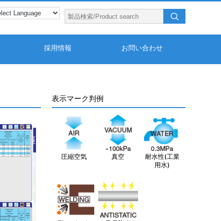
採用情報
お問い合わせ
表示マーク判例
圧縮空気
真空
耐水性(工業
用水)