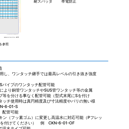
耐スパッタ
帯電防止
を参照
造
用し、ワンタッチ継手では最高レベルの引き抜き強度
USパイプのワンタッチ配管可能
より銅管ワンタッチやSUS管ワンタッチ等の金属
ブ等を分ける事なく配管可能（型式末尾にSを付け
タッチ使用時は真円精度及び寸法精度やバリの無い様
6-01-S
）配管可能
ン（フッ素ゴム）に変更し高温水に対応可能（Pフレッ
付けてください） 例 CKN-6-01-OF
で温水タイプ可能