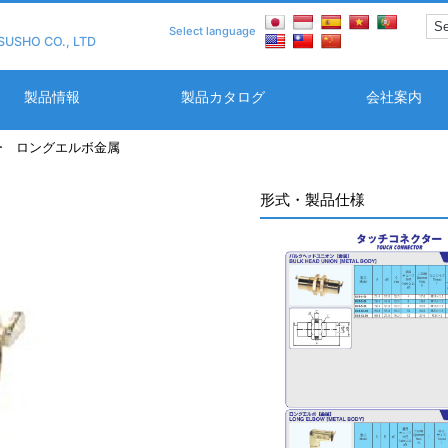
Select language
SUSHO CO., LTD
製品情報
製品カタログ
会社案内
ー ロングエルボ金属
形式・製品仕様