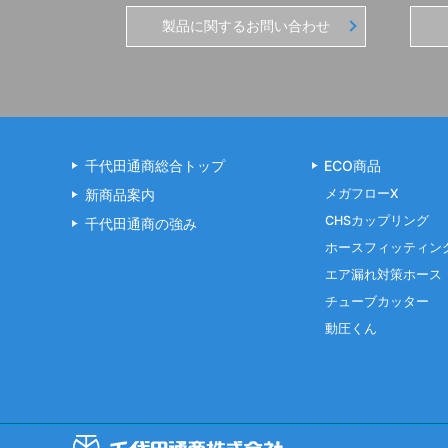
製品に関するお問い合わせ
千代田通商総合トップ
ECO商品
新商品案内
メガフローX
CHSカップリング
千代田通商の強み
ホースフィッティン
エア漏れ対策ホース
チューブカッター
動圧くん