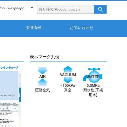
採用情報
お問い合わせ
表示マーク判例
圧縮空気
真空
耐水性(工業
用水)