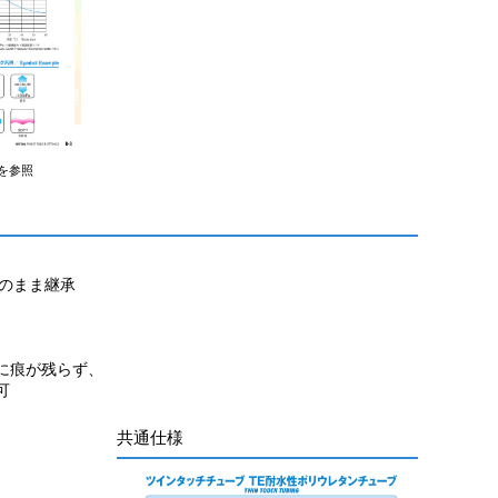
を参照
のまま継承
に痕が残らず、
可
共通仕様