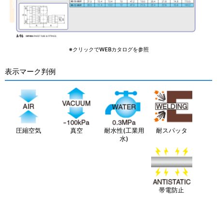
※クリックでWEBカタログを参照
表示マーク判例
圧縮空気
真空
耐水性(工業用
耐スパッタ
水)
帯電防止