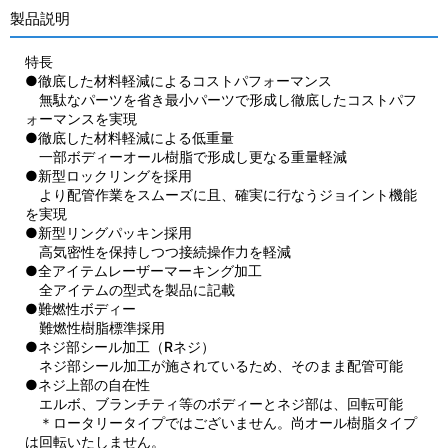
製品説明
特長
●徹底した材料軽減によるコストパフォーマンス
無駄なパーツを省き最小パーツで形成し徹底したコストパフ
ォーマンスを実現
●徹底した材料軽減による低重量
一部ボディーオール樹脂で形成し更なる重量軽減
●新型ロックリングを採用
より配管作業をスムーズに且、確実に行なうジョイント機能
を実現
●新型リングパッキン採用
高気密性を保持しつつ接続操作力を軽減
●全アイテムレーザーマーキング加工
全アイテムの型式を製品に記載
●難燃性ボディー
難燃性樹脂標準採用
●ネジ部シール加工（Rネジ）
ネジ部シール加工が施されているため、そのまま配管可能
●ネジ上部の自在性
エルボ、ブランチティ等のボディーとネジ部は、回転可能
＊ロータリータイプではございません。尚オール樹脂タイプ
は回転いたしません。