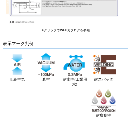
※クリックでWEBカタログを参照
表示マーク判例
圧縮空気
真空
耐水性(工業用
耐スパッタ
水)
耐腐食性