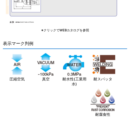
※クリックでWEBカタログを参照
表示マーク判例
圧縮空気
真空
耐水性(工業用
耐スパッタ
水)
耐腐食性