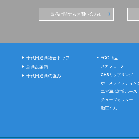
製品に関するお問い合わせ
千代田通商総合トップ
ECO商品
新商品案内
メガフローX
CHSカップリング
千代田通商の強み
ホースフィッティン
エア漏れ対策ホース
チューブカッター
動圧くん