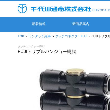
CHIYODA T
新着情報
新商品案内
TOP
ワンタッチ継手
タッチコネクターFUJI
FUJIトリ
タッチコネクターFUJI
FUJIトリプルバンジョー樹脂