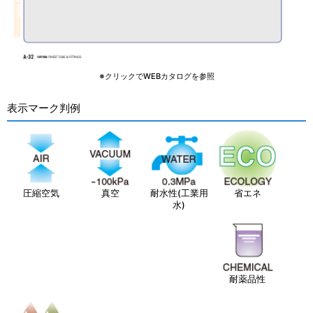
※クリックでWEBカタログを参照
表示マーク判例
圧縮空気
真空
耐水性(工業用
省エネ
水)
耐薬品性